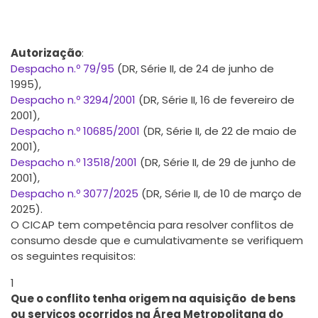
(carácter obrigatório), sendo equiparada a
uma decisão de um tribunal de 1ª instância
Autorização
:
Despacho n.º 79/95
(DR, Série II, de 24 de junho de
1995),
Despacho n.º 3294/2001
(DR, Série II, 16 de fevereiro de
2001),
Despacho n.º 10685/2001
(DR, Série II, de 22 de maio de
2001),
Despacho n.º 13518/2001
(DR, Série II, de 29 de junho de
2001),
Despacho n.º 3077/2025
(DR, Série II, de 10 de março de
2025).
O CICAP tem competência para resolver conflitos de
consumo desde que e cumulativamente se verifiquem
os seguintes requisitos:
1
Que o conflito tenha origem na aquisição de bens
ou serviços ocorridos na Área Metropolitana do