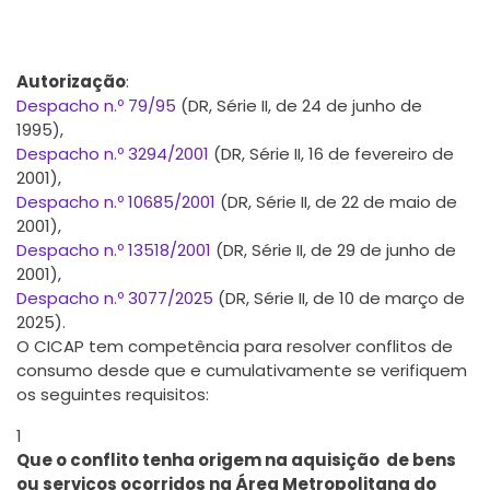
(carácter obrigatório), sendo equiparada a
uma decisão de um tribunal de 1ª instância
Autorização
:
Despacho n.º 79/95
(DR, Série II, de 24 de junho de
1995),
Despacho n.º 3294/2001
(DR, Série II, 16 de fevereiro de
2001),
Despacho n.º 10685/2001
(DR, Série II, de 22 de maio de
2001),
Despacho n.º 13518/2001
(DR, Série II, de 29 de junho de
2001),
Despacho n.º 3077/2025
(DR, Série II, de 10 de março de
2025).
O CICAP tem competência para resolver conflitos de
consumo desde que e cumulativamente se verifiquem
os seguintes requisitos:
1
Que o conflito tenha origem na aquisição de bens
ou serviços ocorridos na Área Metropolitana do